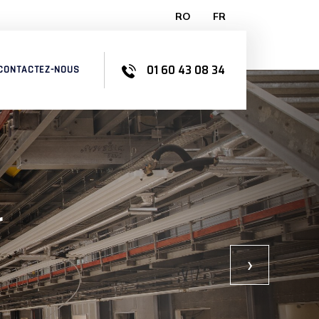
RO
FR
01 60 43 08 34
CONTACTEZ-NOUS
r
›